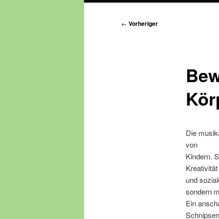
Beitragsnavigation
←
Vorheriger
Bew
Kör
Die musika
von
Kindern. S
Kreativität
und sozial
sondern mi
Ein anscha
Schnipsen