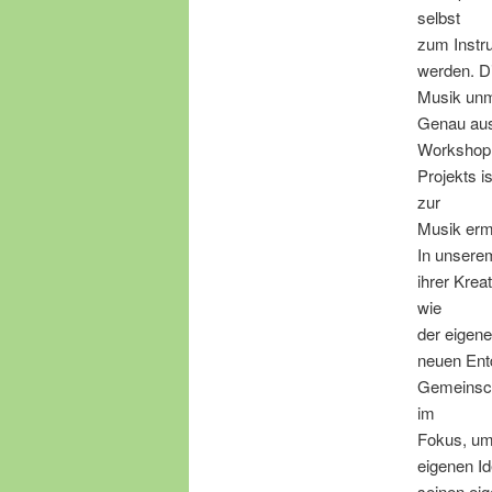
selbst
zum Instr
werden. D
Musik unmi
Genau aus
Workshop 
Projekts i
zur
Musik ermö
In unsere
ihrer Krea
wie
der eigen
neuen Ent
Gemeinsch
im
Fokus, um
eigenen Id
seinen eig