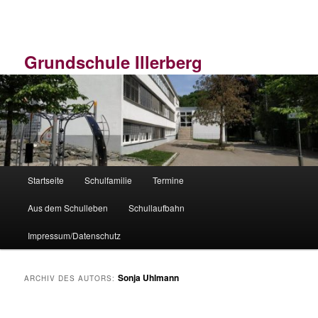
Zum
Zum
primären
sekundären
Inhalt
Inhalt
springen
springen
Grundschule Illerberg
Hauptmenü
Startseite
Schulfamilie
Termine
Aus dem Schulleben
Schullaufbahn
Impressum/Datenschutz
Sonja Uhlmann
ARCHIV DES AUTORS: