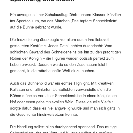
Ein unvergesslicher Schulausflug führte unsere Klassen kürzlich
ins Spectaculum, wo das Märchen „Das tapfere Schneiderlein“
auf die Bühne gebracht wurde.
Die Inszenierung überzeugte vor allem durch ihre liebevoll
gestalteten Kostüme. Jedes Detail schien durchdacht: Vom
schlichten Gewand des Schneiderleins bis hin zu den prächtigen
Roben der Königin – die Figuren wurden optisch perfekt zum
Leben erweckt. Dadurch wurde es den Zuschauern leicht
gemacht, in die märchenhafte Welt einzutauchen.
Auch das Bühnenbild war ein echtes Highlight. Mit kreativen
Kulissen und raffinierten Lichteffekten verwandelte sich die
Bühne mühelos von einer Schneiderstube in einen königlichen
Hof oder einen geheimnisvollen Wald. Diese visuelle Vielfalt
sorgte dafür, dass es nie langweilig wurde und man sich ganz in
die Geschichte hineinversetzen konnte.
Die Handlung selbst blieb durchgehend spannend. Das mutige
Schneiderlein, das mit Witz und Klugheit selbst die größten