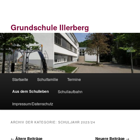
Zum
Zum
primären
sekundären
Inhalt
Inhalt
springen
springen
Grundschule Illerberg
Hauptmenü
Startseite
Schulfamilie
Termine
Aus dem Schulleben
Schullaufbahn
Impressum/Datenschutz
ARCHIV DER KATEGORIE:
SCHULJAHR 2023/24
Beitragsnavigation
←
Ältere Beiträge
Neuere Beiträge
→