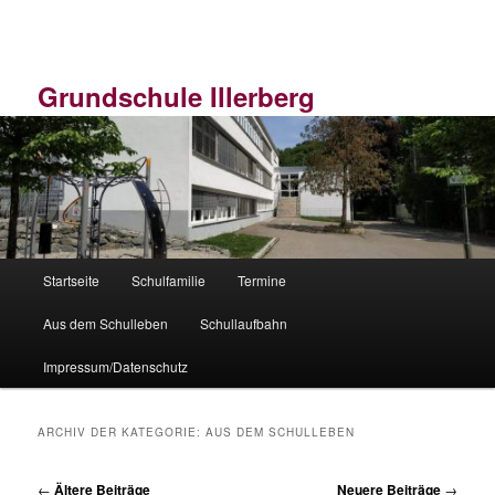
Zum
Zum
primären
sekundären
Inhalt
Inhalt
springen
springen
Grundschule Illerberg
Hauptmenü
Startseite
Schulfamilie
Termine
Aus dem Schulleben
Schullaufbahn
Impressum/Datenschutz
ARCHIV DER KATEGORIE:
AUS DEM SCHULLEBEN
Beitragsnavigation
←
Ältere Beiträge
Neuere Beiträge
→