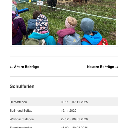
Beitragsnavigation
←
Ältere Beiträge
Neuere Beiträge
→
Schulferien
Herbstferien
03.11. - 07.11.2025
Buß- und Bettag
19.11.2025
Weihnachtsferien
22.12. - 06.01.2026
Faschingsferien
16.02. - 20.02.2026